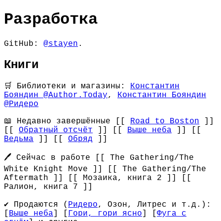
Разработка
GitHub:
@stayen
.
Книги
🛒 Библиотеки и магазины:
Константин
Бояндин @Author.Today
,
Константин Бояндин
@Ридеро
📖 Недавно завершённые [[
Road to Boston
]]
[[
Обратный отсчёт
]] [[
Выше неба
]] [[
Ведьма
]] [[
Обряд
]]
🖊 Сейчас в работе [[ The Gathering/The
White Knight Move ]] [[ The Gathering/The
Aftermath ]] [[ Мозаика, книга 2 ]] [[
Ралион, книга 7 ]]
✔ Продаются (
Ридеро
, Озон, Литрес и т.д.):
[
Выше неба
] [
Гори, гори ясно
] [
Фуга с