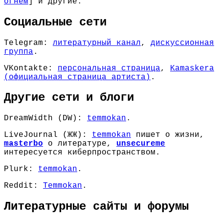
огнём
] и другие.
Социальные сети
Telegram:
литературный канал
,
дискуссионная
группа
.
VKontakte:
персональная страница
,
Kamaskera
(официальная страница артиста)
.
Другие сети и блоги
DreamWidth (DW):
temmokan
.
LiveJournal (ЖЖ):
temmokan
пишет о жизни,
masterbo
о литературе,
unsecureme
интересуется киберпространством.
Plurk:
temmokan
.
Reddit:
Temmokan
.
Литературные сайты и форумы